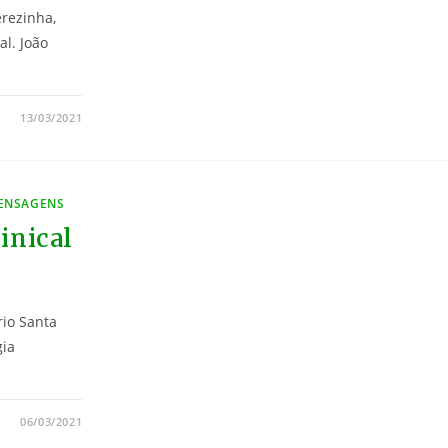
erezinha,
l. João
13/03/2021
MENSAGENS
inical
rio Santa
gia
06/03/2021