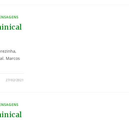
MENSAGENS
inical
erezinha,
al. Marcos
27/02/2021
MENSAGENS
inical