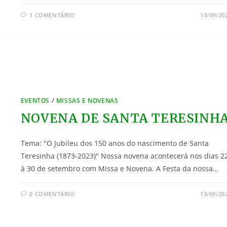
c
itt
er
ss
at
ai
1 COMENTÁRIO
13/09/20
e
er
e
e
s
l
b
st
n
A
o
g
p
o
er
p
k
EVENTOS
/
MISSAS E NOVENAS
NOVENA DE SANTA TERESINH
Tema: "O Jubileu dos 150 anos do nascimento de Santa
Teresinha (1873-2023)" Nossa novena acontecerá nos dias 2
à 30 de setembro com Missa e Novena. A Festa da nossa…
0 COMENTÁRIO
13/09/20