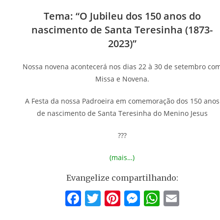
Tema: “O Jubileu dos 150 anos do
nascimento de Santa Teresinha (1873-
2023)”
Nossa novena acontecerá nos dias 22 à 30 de setembro co
Missa e Novena.
A Festa da nossa Padroeira em comemoração dos 150 anos
de nascimento de Santa Teresinha do Menino Jesus
???
(mais…)
Evangelize compartilhando:
F
T
Pi
M
W
E
a
w
nt
e
h
m