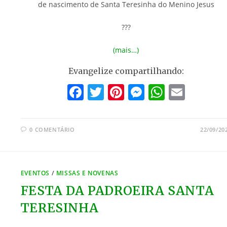
de nascimento de Santa Teresinha do Menino Jesus
???
(mais…)
Evangelize compartilhando:
F
T
Pi
M
W
E
a
w
nt
e
h
m
c
itt
er
ss
at
ai
0 COMENTÁRIO
22/09/20
e
er
e
e
s
l
b
st
n
A
o
g
p
EVENTOS
/
MISSAS E NOVENAS
o
er
p
FESTA DA PADROEIRA SANTA
k
TERESINHA