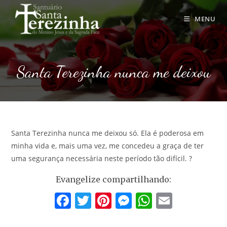
Ir
para
MENU
o
conteúdo
Santa Terezinha nunca me deixou
Santa Terezinha nunca me deixou só. Ela é poderosa em
minha vida e, mais uma vez, me concedeu a graça de ter
uma segurança necessária neste período tão difícil. ?
Evangelize compartilhando:
F
T
Pi
M
W
E
a
w
nt
e
h
m