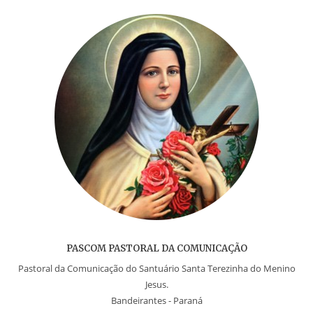
c
itt
er
ss
at
ai
e
er
e
e
s
l
b
st
n
A
o
g
p
o
er
p
k
PASCOM PASTORAL DA COMUNICAÇÃO
Pastoral da Comunicação do Santuário Santa Terezinha do Menino
Jesus.
Bandeirantes - Paraná