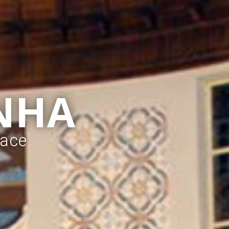
NHA
Face