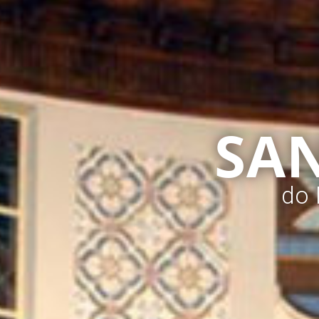
SA
do 