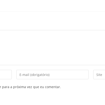
Digite
Digite
seu
o
endereço
URL
r para a próxima vez que eu comentar.
de
do
e-
seu
mail
site