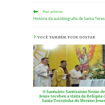
Leia
Post anterior
mais
História da autobiografia de Santa Tere
artigos
VOCÊ TAMBÉM PODE GOSTAR
O Santuário Santíssimo Nome de
Jesus recebeu a visita da Relíquia 
Santa Terezinha do Menino Jesu