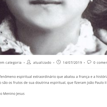
oria
Autor
Post
Comentário
em categoria
atualizado
14/07/2019
0 comen
do
publicado:
do
post:
post:
enômeno espiritual extraordinário que abalou a França e a históri
são os frutos de sua doutrina espiritual, que fizeram João Paulo II
do Menino Jesus