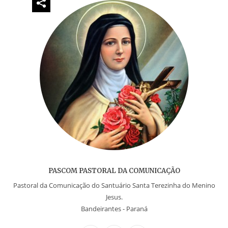
e
er
e
e
s
l
b
st
n
A
o
g
p
o
er
p
k
PASCOM PASTORAL DA COMUNICAÇÃO
Pastoral da Comunicação do Santuário Santa Terezinha do Menino
Jesus.
Bandeirantes - Paraná