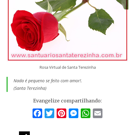
Rosa Virtual de Santa Terezinha
Nada é pequeno se feito com amor!.
(Santa Terezinha)
Evangelize compartilhando:
F
T
Pi
M
W
E
a
w
nt
e
h
m
c
itt
er
ss
at
ai