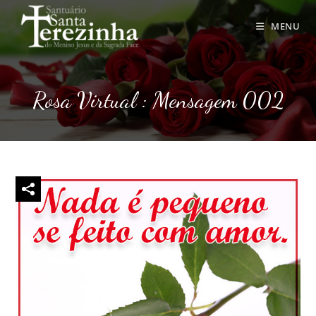
Ir
para
MENU
o
conteúdo
Rosa Virtual : Mensagem 002