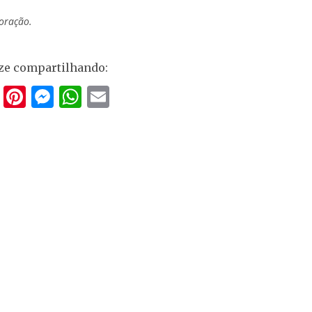
coração.
ze compartilhando:
T
Pi
M
W
E
w
nt
e
h
m
itt
er
ss
at
ai
er
e
e
s
l
st
n
A
g
p
er
p