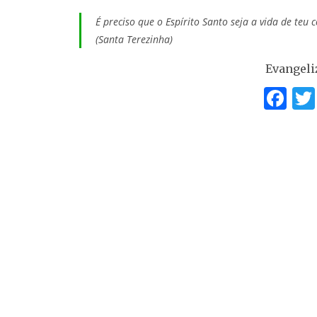
É preciso que o Espírito Santo seja a vida de teu 
(Santa Terezinha)
Evangeli
F
a
c
e
b
o
o
k