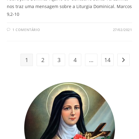
nos traz uma mensagem sobre a Liturgia Dominical. Marcos
9,2-10
1 COMENTÁRIO
27/02/2021
1
2
3
4
…
14
Ir para