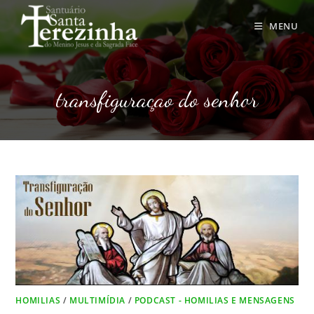
Ir
para
MENU
o
conteúdo
transfiguraçao do senhor
HOMILIAS
/
MULTIMÍDIA
/
PODCAST - HOMILIAS E MENSAGENS