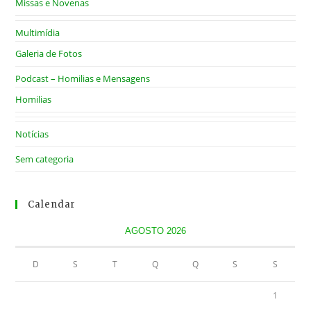
Missas e Novenas
Multimídia
Galeria de Fotos
Podcast – Homilias e Mensagens
Homilias
Notícias
Sem categoria
Calendar
AGOSTO 2026
D
S
T
Q
Q
S
S
1