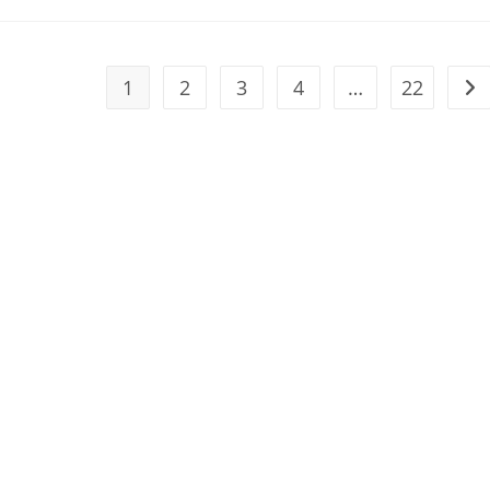
1
2
3
4
…
22
Ir 