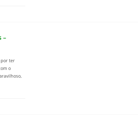
 –
por ter
com o
ravilhoso,