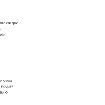
ento em que
sa de
 ele…
ãe Santa
IZ EXAMES
ARA O