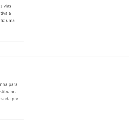
s vias
tiva a
 fiz uma
inha para
tibular.
rovada por