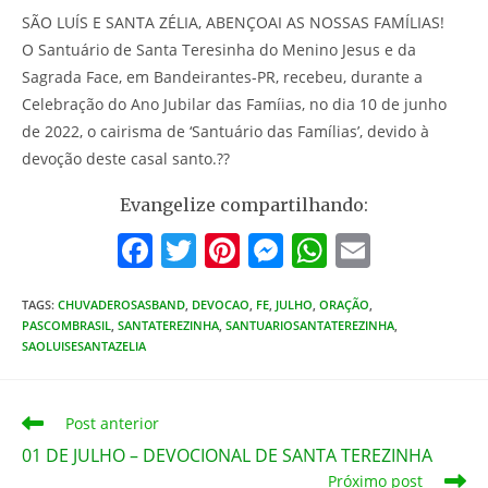
SÃO LUÍS E SANTA ZÉLIA, ABENÇOAI AS NOSSAS FAMÍLIAS!
O Santuário de Santa Teresinha do Menino Jesus e da
Sagrada Face, em Bandeirantes-PR, recebeu, durante a
Celebração do Ano Jubilar das Famíias, no dia 10 de junho
de 2022, o cairisma de ‘Santuário das Famílias’, devido à
devoção deste casal santo.??
Evangelize compartilhando:
F
T
Pi
M
W
E
a
w
nt
e
h
m
TAGS
:
CHUVADEROSASBAND
c
,
DEVOCAO
itt
er
,
FE
,
JULHO
ss
,
ORAÇÃO
at
,
ai
PASCOMBRASIL
,
SANTATEREZINHA
,
SANTUARIOSANTATEREZINHA
,
e
er
e
e
s
l
SAOLUISESANTAZELIA
b
st
n
A
o
g
p
Leia
Post anterior
mais
o
er
p
01 DE JULHO – DEVOCIONAL DE SANTA TEREZINHA
artigos
Próximo post