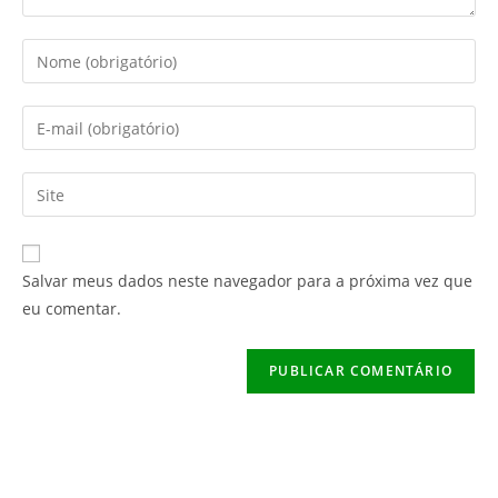
Digite
seu
nome
Digite
ou
seu
nome
endereço
Digite
de
de
o
usuário
e-
URL
para
mail
do
comentar
Salvar meus dados neste navegador para a próxima vez que
para
seu
eu comentar.
comentar
site
(opcional)