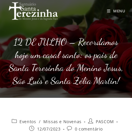
Ir
para
MENU
o
conteúdo
12 DE JULHO – Recordamos
hoje um casal santo: os pais de
Santa Teresinha do Menino Jesus,
São Luís e Santa Zélia Martin!
Categoria
Autor
Eventos
/
Missas e Novenas
PASCOM
do
do
Post
Comentários
12/07/2023
0 comentário