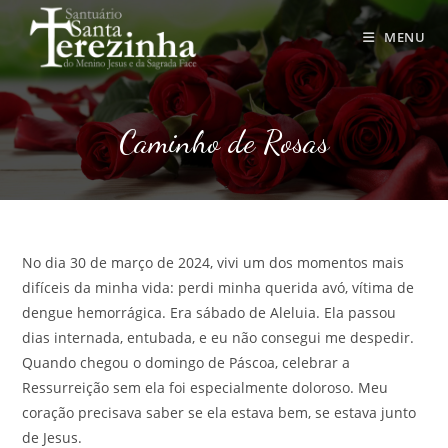
Ir
para
MENU
o
conteúdo
Caminho de Rosas
No dia 30 de março de 2024, vivi um dos momentos mais
difíceis da minha vida: perdi minha querida avó, vítima de
dengue hemorrágica. Era sábado de Aleluia. Ela passou
dias internada, entubada, e eu não consegui me despedir.
Quando chegou o domingo de Páscoa, celebrar a
Ressurreição sem ela foi especialmente doloroso. Meu
coração precisava saber se ela estava bem, se estava junto
de Jesus.