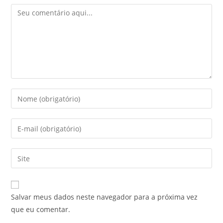
b
st
n
A
Comentário
o
g
p
o
er
p
k
Digite
seu
nome
Digite
ou
seu
nome
endereço
Digite
de
de
o
usuário
e-
URL
para
mail
do
comentar
Salvar meus dados neste navegador para a próxima vez
para
seu
que eu comentar.
comentar
site