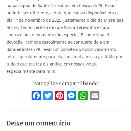
na paróquia de Santa Teresinha, em Cascavel/PR. E não
poderia ser diferente, a data que estava disponível era o
dia 1º de novembro de 2025, justamente o dia da Missa das
Rosas. Tenho certeza de que Santa Teresinha estará
conosco neste momento tão especial. E como sinal de
devoção, iremos pessoalmente ao santuário dela em
Bandeirantes /PR, levar um convite do nosso casamento
feito especialmente para ela, em sinal a nossa gratidão por
tudo o que ela fez e significa em nossas vidas,
especialmente para mim.
Evangelize compartilhando:
F
T
Pi
M
W
E
a
w
nt
e
h
m
c
itt
er
ss
at
ai
e
er
e
e
s
l
Deixe um comentário