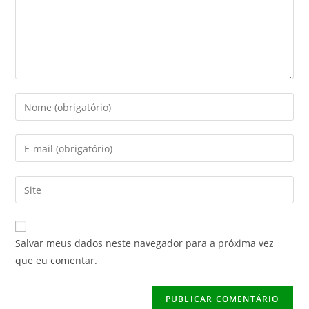
o
er
p
k
Digite
seu
nome
Digite
ou
seu
nome
endereço
Digite
de
de
o
usuário
e-
URL
para
mail
do
comentar
Salvar meus dados neste navegador para a próxima vez
para
seu
que eu comentar.
comentar
site
(opcional)