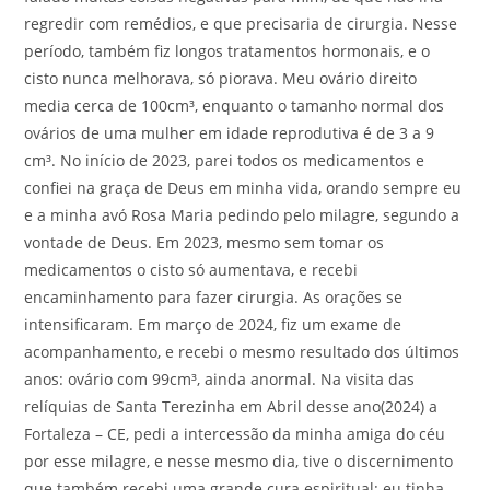
regredir com remédios, e que precisaria de cirurgia. Nesse
período, também fiz longos tratamentos hormonais, e o
cisto nunca melhorava, só piorava. Meu ovário direito
media cerca de 100cm³, enquanto o tamanho normal dos
ovários de uma mulher em idade reprodutiva é de 3 a 9
cm³. No início de 2023, parei todos os medicamentos e
confiei na graça de Deus em minha vida, orando sempre eu
e a minha avó Rosa Maria pedindo pelo milagre, segundo a
vontade de Deus. Em 2023, mesmo sem tomar os
medicamentos o cisto só aumentava, e recebi
encaminhamento para fazer cirurgia. As orações se
intensificaram. Em março de 2024, fiz um exame de
acompanhamento, e recebi o mesmo resultado dos últimos
anos: ovário com 99cm³, ainda anormal. Na visita das
relíquias de Santa Terezinha em Abril desse ano(2024) a
Fortaleza – CE, pedi a intercessão da minha amiga do céu
por esse milagre, e nesse mesmo dia, tive o discernimento
que também recebi uma grande cura espiritual: eu tinha