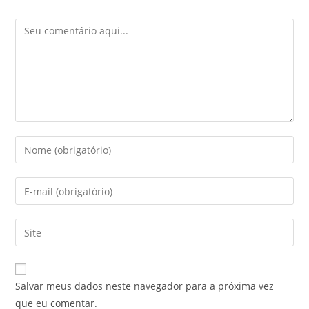
b
st
n
A
Comentário
o
g
p
o
er
p
k
Digite
seu
nome
Digite
ou
seu
nome
endereço
Digite
de
de
o
usuário
e-
URL
para
mail
do
comentar
Salvar meus dados neste navegador para a próxima vez
para
seu
que eu comentar.
comentar