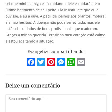
sei que minha amiga está cuidando dele e cuidará até o
último batimento de seu peito. Ela insistiu até que eu a
ouvisse, e eu a ouvi. A pedi, de joelhos aos prantos implorei,
ela não hesitou. A doença não pode ser evitada, mas ele
está sob cuidados de bons profissionais que o adoram.
Graças a minha querida Teresinha meu coração está calmo
e estou aceitando a situação.
Evangelize compartilhando:
F
T
Pi
M
W
E
a
w
nt
e
h
m
c
itt
er
ss
at
ai
e
er
e
e
s
l
Deixe um comentário
b
st
n
A
Comentário
o
g
p
o
er
p