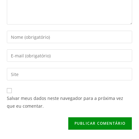
k
Digite
seu
nome
Digite
ou
seu
nome
endereço
Digite
de
de
o
usuário
e-
URL
para
mail
do
comentar
Salvar meus dados neste navegador para a próxima vez
para
seu
que eu comentar.
comentar
site
(opcional)