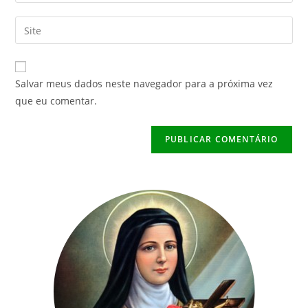
seu
nome
endereço
Digite
de
de
o
usuário
e-
URL
para
mail
do
comentar
Salvar meus dados neste navegador para a próxima vez
para
seu
que eu comentar.
comentar
site
(opcional)