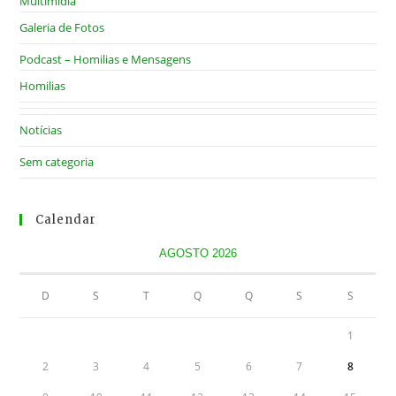
Multimídia
Galeria de Fotos
Podcast – Homilias e Mensagens
Homilias
Notícias
Sem categoria
Calendar
AGOSTO 2026
D
S
T
Q
Q
S
S
1
2
3
4
5
6
7
8