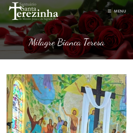
Ir
para
MENU
o
conteúdo
Milagre Bianca Teresa