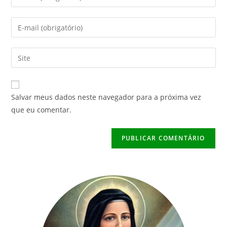
seu
nome
Digite
ou
seu
nome
endereço
Digite
de
de
o
usuário
e-
URL
para
mail
do
comentar
Salvar meus dados neste navegador para a próxima vez
para
seu
que eu comentar.
comentar
site
(opcional)