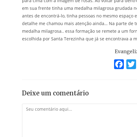
para cima com a imagem de rosas. Ao voltar para dentro
em sua frente tinha uma medalha milagrosa grudada n
antes de encontrá-lo, tinha pessoas no mesmo espaço e
detalhe me chamou mais atenção ainda… Na parte de t
medalha milagrosa.. essa formação se remete a um for
escolhida por Santa Terezinha que já se encontrava a 
Evangeli
F
a
c
e
Deixe um comentário
b
Comentário
o
o
k