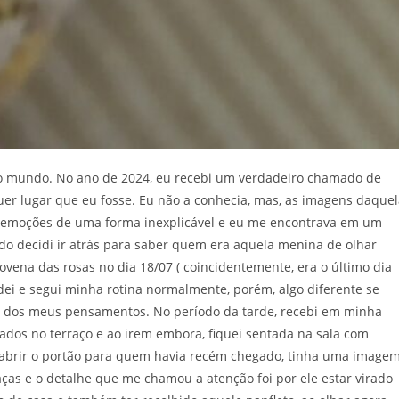
do mundo. No ano de 2024, eu recebi um verdadeiro chamado de
quer lugar que eu fosse. Eu não a conhecia, mas, as imagens daque
 emoções de uma forma inexplicável e eu me encontrava em um
 decidi ir atrás para saber quem era aquela menina de olhar
novena das rosas no dia 18/07 ( coincidentemente, era o último dia
dei e segui minha rotina normalmente, porém, algo diferente se
a dos meus pensamentos. No período da tarde, recebi em minha
ados no terraço e ao irem embora, fiquei sentada na sala com
ir abrir o portão para quem havia recém chegado, tinha uma image
as e o detalhe que me chamou a atenção foi por ele estar virado