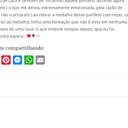
 de casa e também ter recolhido aquele panfleto, ao olhar agora
ele ( o que me deixou extremamente emocionada, pela razão de
 não o acharam ) ao retirar a medalha desse panfleto com rosas, 
rás da medalha, tinha uma formação que não é vista em nenhuma
mato de uma rosa! O que entendi tempos depois, que eu fui
minha espera..
ze compartilhando:
T
Pi
M
W
E
w
nt
e
h
m
itt
er
ss
at
ai
er
e
e
s
l
st
n
A
g
p
er
p