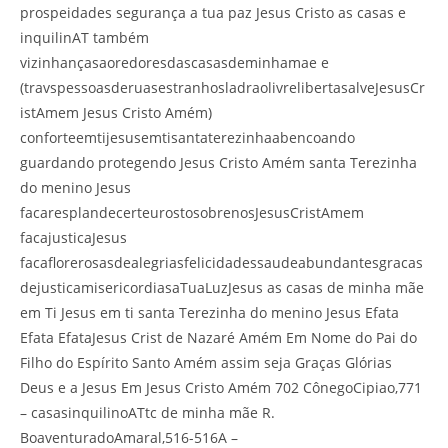
prospeidades segurança a tua paz Jesus Cristo as casas e
inquilinAT também
vizinhançasaoredoresdascasasdeminhamae e
(travspessoasderuasestranhosladraolivrelibertasalveJesusCr
istAmem Jesus Cristo Amém)
conforteemtijesusemtisantaterezinhaabencoando
guardando protegendo Jesus Cristo Amém santa Terezinha
do menino Jesus
facaresplandecerteurostosobrenosJesusCristAmem
facajusticaJesus
facaflorerosasdealegriasfelicidadessaudeabundantesgracas
dejusticamisericordiasaTuaLuzJesus as casas de minha mãe
em Ti Jesus em ti santa Terezinha do menino Jesus Efata
Efata EfataJesus Crist de Nazaré Amém Em Nome do Pai do
Filho do Espírito Santo Amém assim seja Graças Glórias
Deus e a Jesus Em Jesus Cristo Amém 702 CônegoCipiao,771
– casasinquilinoATtc de minha mãe R.
BoaventuradoAmaral,516-516A –