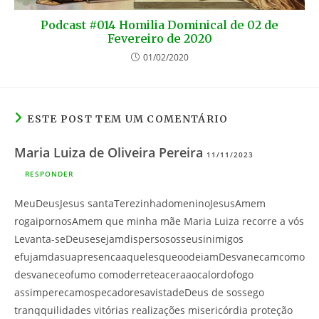
Podcast #014 Homilia Dominical de 02 de
Fevereiro de 2020
01/02/2020
ESTE POST TEM UM COMENTÁRIO
Maria Luiza de Oliveira Pereira
11/11/2023
RESPONDER
MeuDeusJesus santaTerezinhadomeninoJesusAmem
rogaipornosAmem que minha mãe Maria Luiza recorre a vós
Levanta-seDeusesejamdispersososseusinimigos
efujamdasuapresencaaquelesqueoodeiamDesvanecamcomo
desvaneceofumo comoderreteaceraaocalordofogo
assimperecamospecadoresavistadeDeus de sossego
tranqquilidades vitórias realizações misericórdia proteção