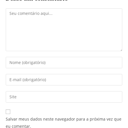
Comentário
Digite
seu
nome
Digite
ou
seu
nome
endereço
Digite
de
de
o
usuário
e-
URL
para
mail
do
comentar
Salvar meus dados neste navegador para a próxima vez que
para
seu
eu comentar.
comentar