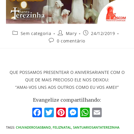
Categoria
Autor
Post
Sem categoria
Mary
24/12/2019
do
do
publicado:
Comentários
0 comentário
post:
post:
do
post:
QUE POSSAMOS PRESENTEAR O ANIVERSARIANTE COM O
QUE DE MAIS PRECIOSO ELE NOS DEIXOU:
“AMAI-VOS UNS AOS OUTROS COMO EU VOS AMEI!”
Evangelize compartilhando:
F
T
Pi
M
W
E
a
w
nt
e
h
m
TAGS
:
CHUVADEROSASBAND
c
,
FELIZNATAL
itt
er
,
SANTUARIOSANTATEREZINHA
ss
at
ai