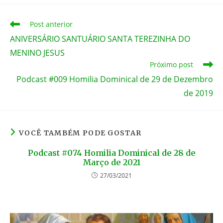
e
er
e
e
s
l
b
st
n
A
Leia
Post anterior
mais
o
g
p
ANIVERSÁRIO SANTUÁRIO SANTA TEREZINHA DO
artigos
MENINO JESUS
o
er
p
Próximo post
k
Podcast #009 Homilia Dominical de 29 de Dezembro
de 2019
VOCÊ TAMBÉM PODE GOSTAR
Podcast #074 Homilia Dominical de 28 de
Março de 2021
27/03/2021