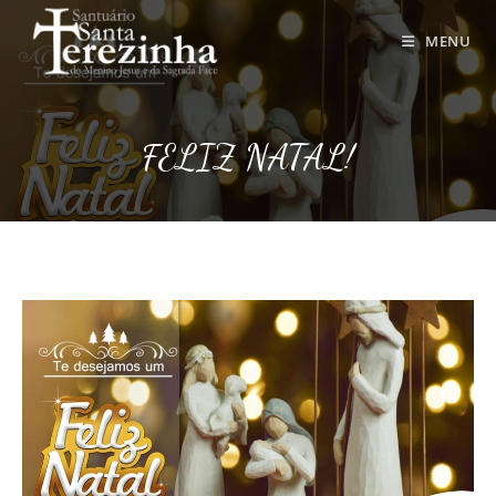
Ir
para
MENU
o
conteúdo
FELIZ NATAL!