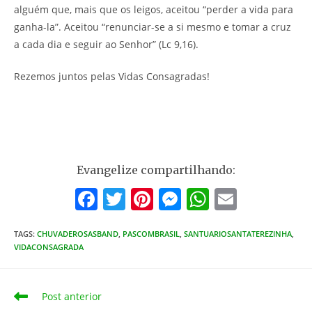
alguém que, mais que os leigos, aceitou “perder a vida para
ganha-la”. Aceitou “renunciar-se a si mesmo e tomar a cruz
a cada dia e seguir ao Senhor” (Lc 9,16).
Rezemos juntos pelas Vidas Consagradas!
Evangelize compartilhando:
F
T
Pi
M
W
E
a
w
nt
e
h
m
TAGS
:
CHUVADEROSASBAND
c
,
PASCOMBRASIL
itt
er
,
ss
SANTUARIOSANTATEREZINHA
at
ai
,
VIDACONSAGRADA
e
er
e
e
s
l
b
st
n
A
Leia
Post anterior
o
g
p
mais