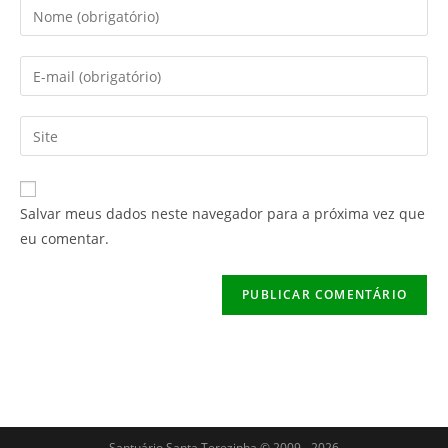
Digite
seu
nome
Digite
ou
seu
nome
endereço
Digite
de
de
o
usuário
e-
URL
para
mail
do
comentar
Salvar meus dados neste navegador para a próxima vez que
para
seu
eu comentar.
comentar
site
(opcional)
Santuário Santa Terezinha © 2009 - 2026