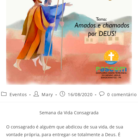
Categoria
Autor
Post
Comentários
Eventos
Mary
16/08/2020
0 comentário
do
do
publicado:
do
post:
post:
post:
Semana da Vida Consagrada
O consagrado é alguém que abdicou de sua vida, de sua
vontade própria, para entregar-se totalmente a Deus. É