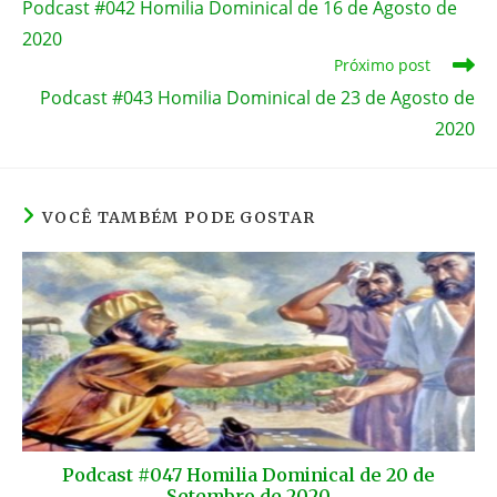
Podcast #042 Homilia Dominical de 16 de Agosto de
artigos
o
er
p
2020
k
Próximo post
Podcast #043 Homilia Dominical de 23 de Agosto de
2020
VOCÊ TAMBÉM PODE GOSTAR
Podcast #047 Homilia Dominical de 20 de
Setembro de 2020