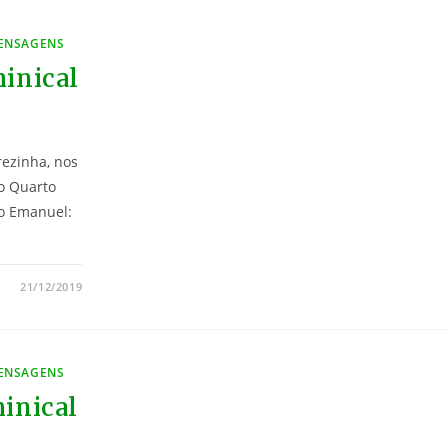
MENSAGENS
inical
rezinha, nos
o Quarto
o Emanuel:
21/12/2019
MENSAGENS
inical