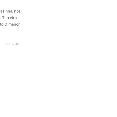
rezinha, nos
o Terceiro
nto O menor
14/12/2019