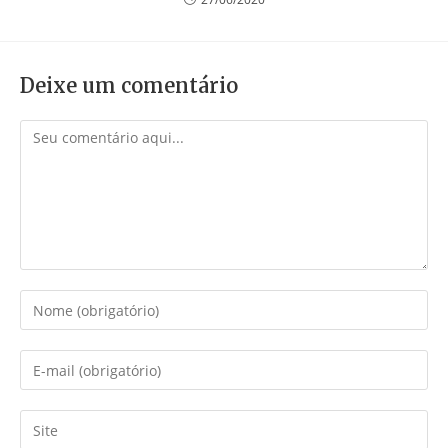
Deixe um comentário
Comentário
Digite
seu
nome
Digite
ou
seu
nome
endereço
Digite
de
de
o