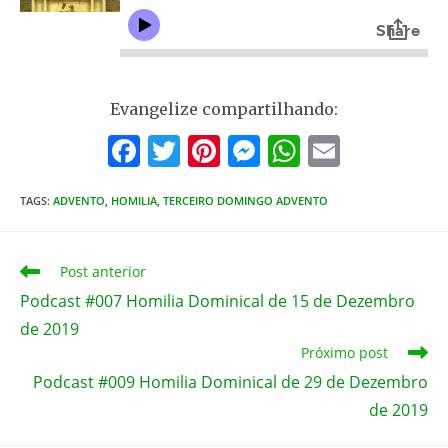
Evangelize compartilhando:
F
T
Pi
M
W
E
a
w
nt
e
h
m
TAGS
:
ADVENTO
,
HOMILIA
c
,
TERCEIRO DOMINGO ADVENTO
itt
er
ss
at
ai
e
er
e
e
s
l
b
st
n
A
Leia
Post anterior
mais
o
g
p
Podcast #007 Homilia Dominical de 15 de Dezembro
artigos
de 2019
o
er
p
Próximo post
k
Podcast #009 Homilia Dominical de 29 de Dezembro
de 2019