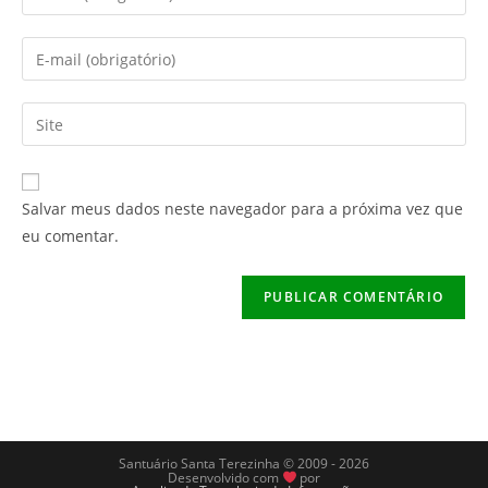
seu
nome
Digite
ou
seu
nome
endereço
Digite
de
de
o
usuário
e-
URL
para
mail
do
comentar
Salvar meus dados neste navegador para a próxima vez que
para
seu
eu comentar.
comentar
site
(opcional)
Santuário Santa Terezinha © 2009 - 2026
Desenvolvido com
por