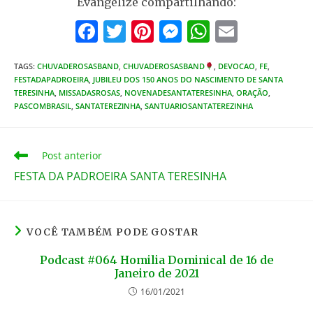
Evangelize compartilhando:
F
T
Pi
M
W
E
a
w
nt
e
h
m
TAGS
:
CHUVADEROSASBAND
c
,
CHUVADEROSASBAND
itt
er
ss
at
,
DEVOCAO
ai
,
FE
,
FESTADAPADROEIRA
,
JUBILEU DOS 150 ANOS DO NASCIMENTO DE SANTA
e
er
e
e
s
l
TERESINHA
,
MISSADASROSAS
,
NOVENADESANTATERESINHA
,
ORAÇÃO
,
PASCOMBRASIL
,
SANTATEREZINHA
,
SANTUARIOSANTATEREZINHA
b
st
n
A
o
g
p
Leia
Post anterior
o
er
p
mais
FESTA DA PADROEIRA SANTA TERESINHA
k
artigos
VOCÊ TAMBÉM PODE GOSTAR
Podcast #064 Homilia Dominical de 16 de
Janeiro de 2021
16/01/2021