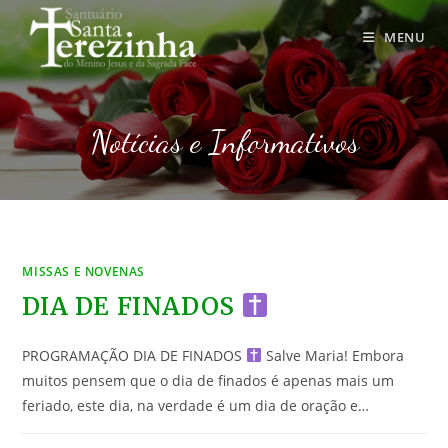
Ir
para
MENU
o
conteúdo
Notícias e Informativos
MISSAS E NOVENAS
DIA DE FINADOS
PROGRAMAÇÃO DIA DE FINADOS
Salve Maria! Embora
muitos pensem que o dia de finados é apenas mais um
feriado, este dia, na verdade é um dia de oração e…