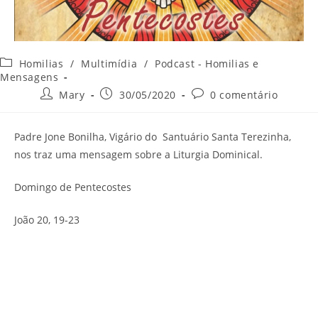
Categoria
Homilias
/
Multimídia
/
Podcast - Homilias e
do
Mensagens
post:
Autor
Post
Comentários
Mary
30/05/2020
0 comentário
do
publicado:
do
post:
post:
Padre Jone Bonilha, Vigário do Santuário Santa Terezinha,
nos traz uma mensagem sobre a Liturgia Dominical.
Domingo de Pentecostes
João 20, 19-23