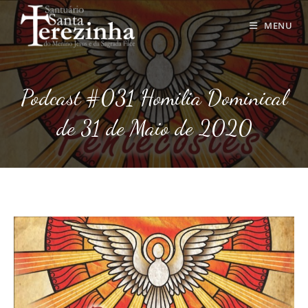
Ir
para
MENU
o
conteúdo
Podcast #031 Homilia Dominical
de 31 de Maio de 2020