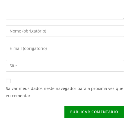
Digite
seu
nome
Digite
ou
seu
nome
endereço
Digite
de
de
o
usuário
e-
URL
para
mail
do
comentar
Salvar meus dados neste navegador para a próxima vez que
para
seu
eu comentar.
comentar
site
(opcional)