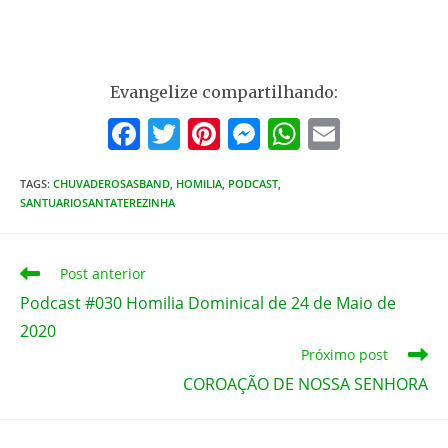
Evangelize compartilhando:
F
T
Pi
M
W
E
a
w
nt
e
h
m
TAGS
:
CHUVADEROSASBAND
c
,
HOMILIA
itt
er
,
PODCAST
ss
,
at
ai
SANTUARIOSANTATEREZINHA
e
er
e
e
s
l
b
st
n
A
Leia
Post anterior
o
g
p
mais
Podcast #030 Homilia Dominical de 24 de Maio de
artigos
o
er
p
2020
k
Próximo post
COROAÇÃO DE NOSSA SENHORA