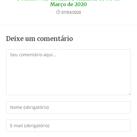
Março de 2020
07/03/2020
Deixe um comentário
Comentário
Digite
seu
nome
Digite
ou
seu
nome