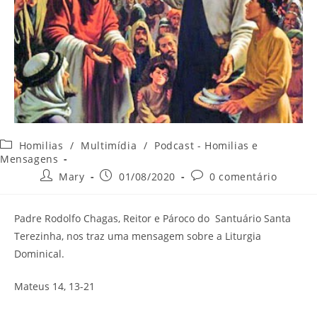
Categoria
Homilias
/
Multimídia
/
Podcast - Homilias e
do
Mensagens
post:
Autor
Post
Comentários
Mary
01/08/2020
0 comentário
do
publicado:
do
post:
post:
Padre Rodolfo Chagas, Reitor e Pároco do Santuário Santa
Terezinha, nos traz uma mensagem sobre a Liturgia
Dominical.
Mateus 14, 13-21