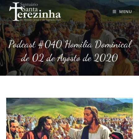
Ir
para
MENU
o
conteúdo
Podcast #040 Homilia Dominical
de 02 de Agosto de 2020