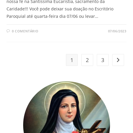
nossa fé na Santíssima Eucaristia, sacramento da
Caridade!!! Você pode deixar sua doação no Escritório
Paroquial até quarta-feira dia 07/06 ou levar…
0 COMENTÁRIO
07/06/2023
1
2
3
Ir para