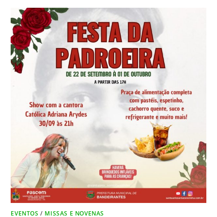
b
st
n
A
o
g
p
o
er
p
k
EVENTOS
/
MISSAS E NOVENAS