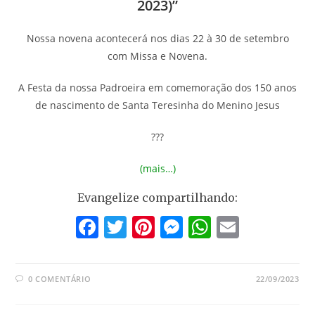
2023)”
Nossa novena acontecerá nos dias 22 à 30 de setembro
com Missa e Novena.
A Festa da nossa Padroeira em comemoração dos 150 anos
de nascimento de Santa Teresinha do Menino Jesus
???
(mais…)
Evangelize compartilhando:
F
T
Pi
M
W
E
a
w
nt
e
h
m
c
itt
er
ss
at
ai
0 COMENTÁRIO
22/09/2023
e
er
e
e
s
l