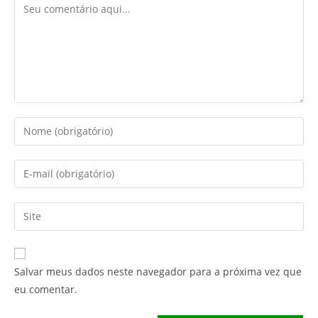
Comentário
Digite
seu
nome
Digite
ou
seu
nome
endereço
Digite
de
de
o
usuário
e-
URL
para
mail
do
comentar
Salvar meus dados neste navegador para a próxima vez que
para
seu
eu comentar.
comentar
site
(opcional)