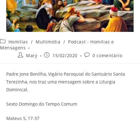
Categoria
Homilias
/
Multimídia
/
Podcast - Homilias e
do
Mensagens
post:
Autor
Post
Comentários
Mary
15/02/2020
0 comentário
do
publicado:
do
post:
post:
Padre Jone Bonilha, Vigário Paroquial do Santuário Santa
Terezinha, nos traz uma mensagem sobre a Liturgia
Dominical.
Sexto Domingo do Tempo Comum
Mateus 5, 17-37