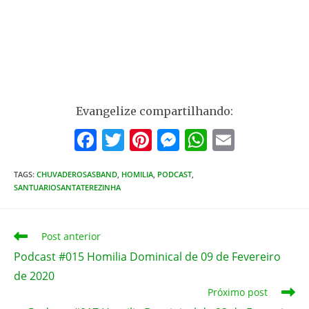
Evangelize compartilhando:
F
T
Pi
M
W
E
a
w
nt
e
h
m
TAGS
:
CHUVADEROSASBAND
c
,
HOMILIA
itt
er
,
PODCAST
ss
,
at
ai
SANTUARIOSANTATEREZINHA
e
er
e
e
s
l
b
st
n
A
Leia
Post anterior
o
g
p
mais
Podcast #015 Homilia Dominical de 09 de Fevereiro
artigos
o
er
p
de 2020
k
Próximo post