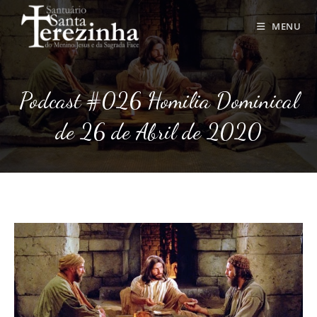
Ir
para
MENU
o
conteúdo
Podcast #026 Homilia Dominical
de 26 de Abril de 2020