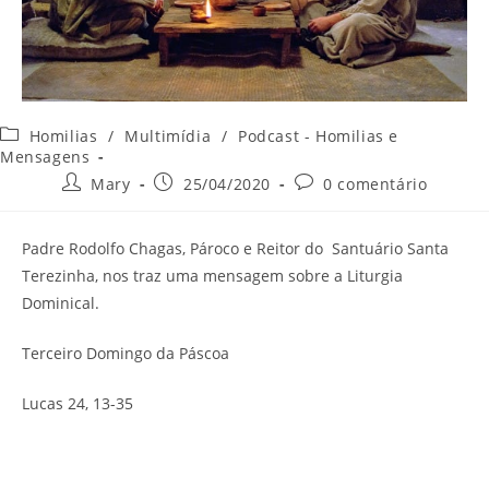
Categoria
Homilias
/
Multimídia
/
Podcast - Homilias e
do
Mensagens
post:
Autor
Post
Comentários
Mary
25/04/2020
0 comentário
do
publicado:
do
post:
post:
Padre Rodolfo Chagas, Pároco e Reitor do Santuário Santa
Terezinha, nos traz uma mensagem sobre a Liturgia
Dominical.
Terceiro Domingo da Páscoa
Lucas 24, 13-35