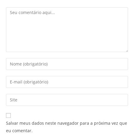
Comentário
Digite
seu
nome
Digite
ou
seu
nome
endereço
Digite
de
de
o
usuário
e-
URL
para
mail
do
comentar
Salvar meus dados neste navegador para a próxima vez que
para
seu
eu comentar.
comentar