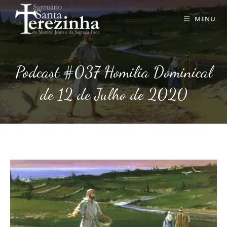
Ir
para
MENU
o
conteúdo
Podcast #037 Homilia Dominical
de 12 de Julho de 2020