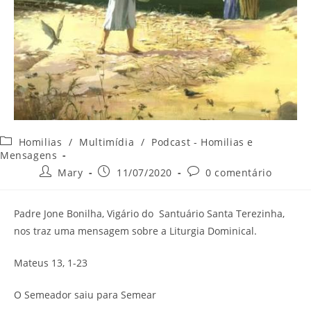
Categoria
Homilias
/
Multimídia
/
Podcast - Homilias e
do
Mensagens
post:
Autor
Post
Comentários
Mary
11/07/2020
0 comentário
do
publicado:
do
post:
post:
Padre Jone Bonilha, Vigário do Santuário Santa Terezinha,
nos traz uma mensagem sobre a Liturgia Dominical.
Mateus 13, 1-23
O Semeador saiu para Semear