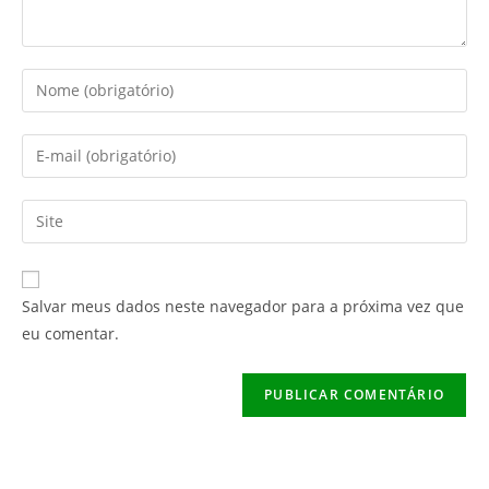
Digite
seu
nome
Digite
ou
seu
nome
endereço
Digite
de
de
o
usuário
e-
URL
para
mail
do
comentar
Salvar meus dados neste navegador para a próxima vez que
para
seu
eu comentar.
comentar
site
(opcional)