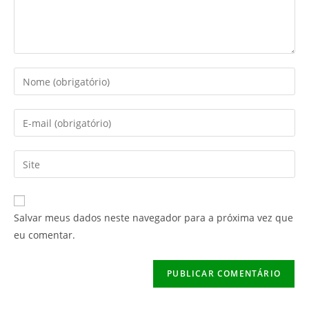
Digite
seu
nome
Digite
ou
seu
nome
endereço
Digite
de
de
o
usuário
e-
URL
para
mail
do
comentar
Salvar meus dados neste navegador para a próxima vez que
para
seu
eu comentar.
comentar
site
(opcional)