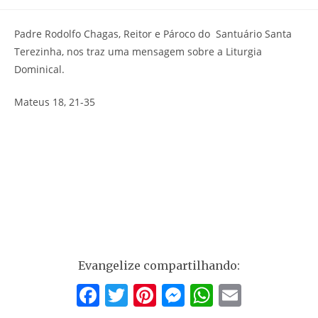
do
publicado:
do
post:
post:
Padre Rodolfo Chagas, Reitor e Pároco do Santuário Santa
Terezinha, nos traz uma mensagem sobre a Liturgia
Dominical.
Mateus 18, 21-35
Evangelize compartilhando:
F
T
Pi
M
W
E
a
w
nt
e
h
m