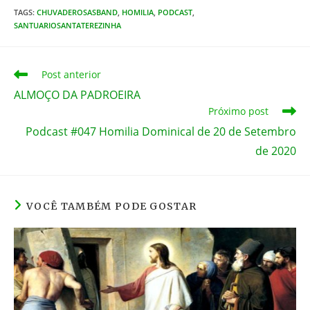
TAGS
:
CHUVADEROSASBAND
c
,
HOMILIA
itt
er
,
PODCAST
ss
,
at
ai
SANTUARIOSANTATEREZINHA
e
er
e
e
s
l
b
st
n
A
Leia
Post anterior
o
g
p
mais
ALMOÇO DA PADROEIRA
artigos
o
er
p
Próximo post
k
Podcast #047 Homilia Dominical de 20 de Setembro
de 2020
VOCÊ TAMBÉM PODE GOSTAR