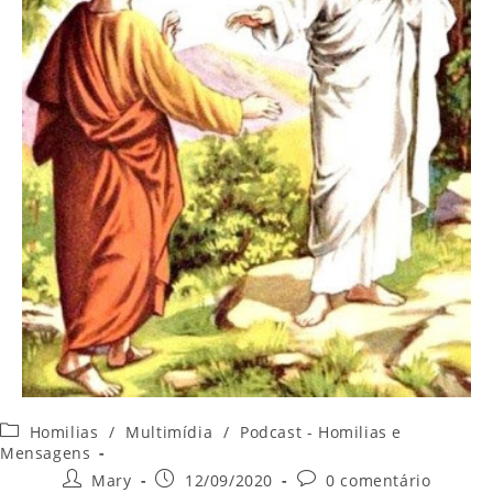
Categoria
Homilias
/
Multimídia
/
Podcast - Homilias e
do
Mensagens
post:
Autor
Post
Comentários
Mary
12/09/2020
0 comentário