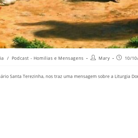
Autor
Post
ia
/
Podcast - Homilias e Mensagens
Mary
10/10
do
publicado
post:
uário Santa Terezinha, nos traz uma mensagem sobre a Liturgia Do