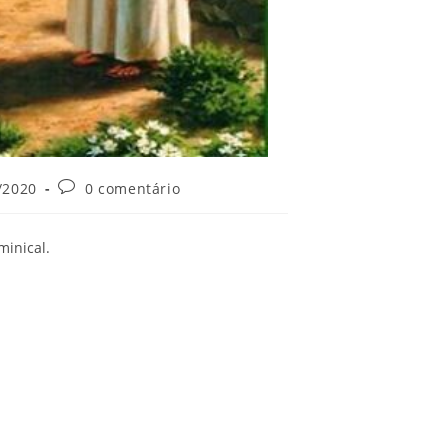
Comentários
/2020
0 comentário
:
do
post:
minical.