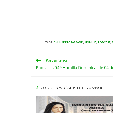
TAGS
:
CHUVADEROSASBAND
,
HOMILIA
,
PODCAST
,
Leia
Post anterior
mais
Podcast #049 Homilia Dominical de 04 
artigos
VOCÊ TAMBÉM PODE GOSTAR