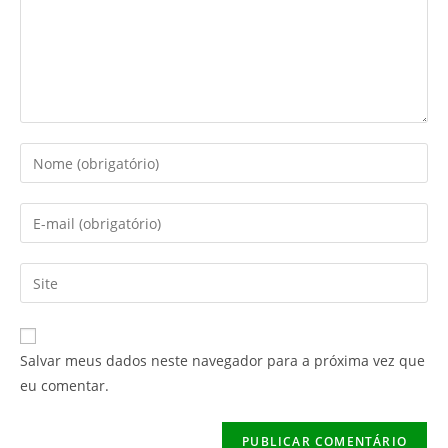
Digite
seu
nome
Digite
ou
seu
nome
endereço
Digite
de
de
o
usuário
e-
URL
para
mail
do
comentar
Salvar meus dados neste navegador para a próxima vez que
para
seu
eu comentar.
comentar
site
(opcional)