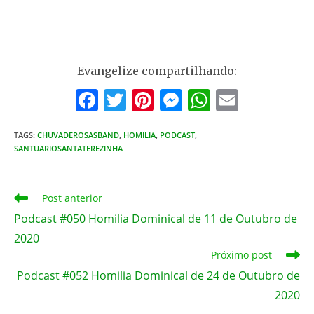
Evangelize compartilhando:
F
T
Pi
M
W
E
a
w
nt
e
h
m
TAGS
:
CHUVADEROSASBAND
c
,
HOMILIA
itt
er
,
PODCAST
ss
,
at
ai
SANTUARIOSANTATEREZINHA
e
er
e
e
s
l
b
st
n
A
Leia
Post anterior
o
g
p
mais
Podcast #050 Homilia Dominical de 11 de Outubro de
artigos
o
er
p
2020
k
Próximo post
Podcast #052 Homilia Dominical de 24 de Outubro de
2020