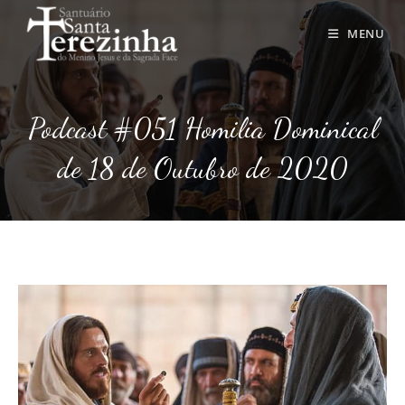
Ir
para
MENU
o
conteúdo
Podcast #051 Homilia Dominical
de 18 de Outubro de 2020