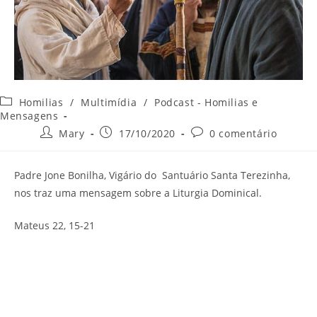
Categoria
Homilias
/
Multimídia
/
Podcast - Homilias e
do
Mensagens
post:
Autor
Post
Comentários
Mary
17/10/2020
0 comentário
do
publicado:
do
post:
post:
Padre Jone Bonilha, Vigário do Santuário Santa Terezinha,
nos traz uma mensagem sobre a Liturgia Dominical.
Mateus 22, 15-21