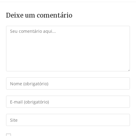
Deixe um comentário
Comentário
Digite
seu
nome
Digite
ou
seu
nome
endereço
Digite
de
de
o
usuário
e-
URL
para