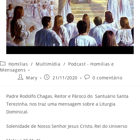
Categoria
Homilias
/
Multimídia
/
Podcast - Homilias e
do
Mensagens
post:
Autor
Post
Comentários
Mary
21/11/2020
0 comentário
do
publicado:
do
post:
post:
Padre Rodolfo Chagas, Reitor e Pároco do Santuário Santa
Terezinha, nos traz uma mensagem sobre a Liturgia
Dominical.
Solenidade de Nosso Senhor Jesus Cristo, Rei do Universo