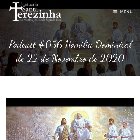
Ir
para
MENU
o
conteúdo
Podcast #056 Homilia Dominical
de 22 de Novembro de 2020