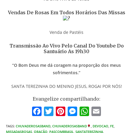
Vendas De Rosas Em Todos Horários Das Missas
Venda de Pastéis
Transmissão Ao Vivo Pelo Canal Do Youtube Do
Santuário As 19h30
“O Bom Deus me dá coragem na proporção dos meus
sofrimentos.”
SANTA TEREZINHA DO MENINO JESUS, ROGAI POR NÓS!
Evangelize compartilhando:
F
T
Pi
M
W
E
a
w
nt
e
h
m
TAGS
:
CHUVADEROSASBAND
c
,
CHUVADEROSASBAND
itt
er
ss
at
,
DEVOCAO
ai
,
FE
,
MISSADASROSAS
,
ORAÇÃO
,
PASCOMBRASIL
,
SANTATEREZINHA
,