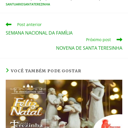
e
er
e
e
s
l
SANTUARIOSANTATEREZINHA
b
st
n
A
o
g
p
Leia
Post anterior
mais
o
er
p
SEMANA NACIONAL DA FAMÍLIA
artigos
k
Próximo post
NOVENA DE SANTA TERESINHA
VOCÊ TAMBÉM PODE GOSTAR