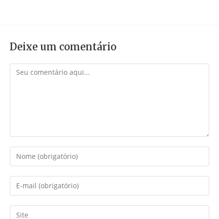
Deixe um comentário
Comentário
Digite
seu
nome
Digite
ou
seu
nome
endereço
Digite
de
de